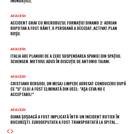
INUNDAȚIILE.
AFACERI
ACCIDENT GRAV CU MICROBUZUL FORMAȚIEI DINAMO 2: ADRIAN
ROPOTAN A FOST RĂNIT, O PERSOANĂ A DECEDAT, ACTIVAT PLAN
ROȘU.
AFACERI
ITALIA ARE PLANURI DE A CERE SUSPENDAREA SPANIEI DIN SPAȚIUL
SCHENGEN. MOTIVUL ADUS ÎN DISCUȚIE DE ANTONIO TAJANI.
AFACERI
CRISTIANO BERGODI, UN MESAJ LIMPEDE ADRESAT CONDUCERII DUPĂ
CE ”U” CLUJ A FOST ELIMINATĂ DIN UECL: ”AȘA CEVA NU E
ACCEPTABIL!”
AFACERI
DIANA ȘOȘOACĂ A FOST IMPLICATĂ ÎNTR-UN INCIDENT RUTIER ÎN
BUCUREȘTI. EURODEPUTATA A FOST TRANSPORTATĂ LA SPITAL…