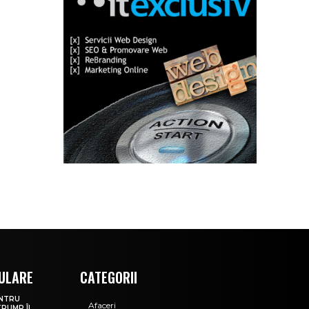
ULARE
CATEGORII
ENTRU
Afaceri
TRUMP ÎL