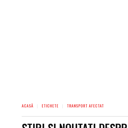
AFACERI
ENTERTAINMENT
HOME & D
ACASĂ
ETICHETE
TRANSPORT AFECTAT
STIRI SI NOUTATI DESP