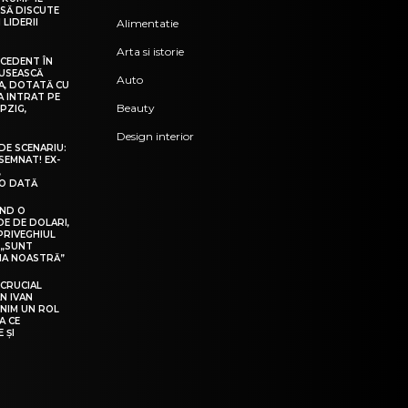
 SĂ DISCUTE
 LIDERII
Alimentatie
Arta si istorie
ECEDENT ÎN
USEASCĂ
Auto
NA, DOTATĂ CU
A INTRAT PE
Beauty
PZIG,
Design interior
 DE SCENARIU:
SEMNAT! EX-
,
O DATĂ
ÂND O
DE DE DOLARI,
PRIVEGHIUL
 „SUNT
IA NOASTRĂ”
 CRUCIAL
N IVAN
INIM UN ROL
A CE
 ȘI