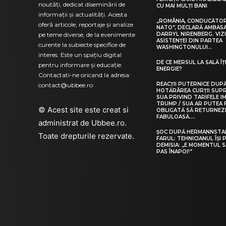
noutăți, dedicat diseminării de
CU MAI MULȚI BANI
informații și actualități. Acesta
„ROMÂNIA, CONDUCĂTOR
oferă articole, reportaje și analize
NATO”, DECLARĂ AMBA
pe teme diverse, de la evenimente
DARRYL NIRENBERG. VIZ
ASISTENȚEI DIN PARTEA
curente la subiecte specifice de
WASHINGTONULUI…
interes. Este un spațiu digital
DE CE MERSUL LA SALĂ ÎȚ
pentru informare și educație.
ENERGIE?
Contactati-ne oricand la adresa:
REACȚII PUTERNICE DUP
contact@ubbee.ro
HOTĂRÂREA CURȚII SUP
SUA PRIVIND TARIFELE I
TRUMP / SUA AR PUTEA F
© Acest site este creat si
OBLIGATĂ SĂ RETURNEZ
FABULOASĂ....
administrat de
Ubbee.ro
.
ȘOC DUPĂ HERMANNSTA
Toate drepturile rezervate.
FARUL: TEHNICIANUL ÎȘI
DEMISIA: „E MOMENTUL S
PAS ÎNAPOI!”