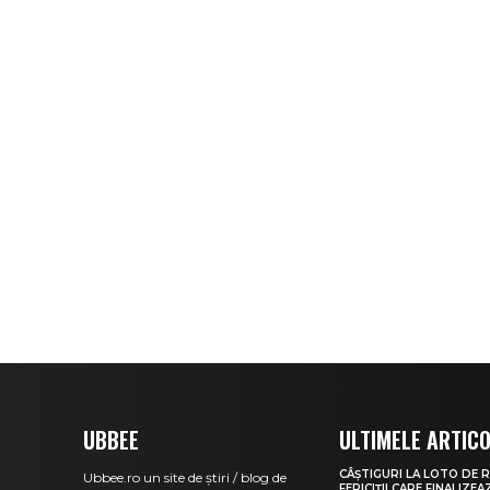
UBBEE
ULTIMELE ARTIC
CÂȘTIGURI LA LOTO DE R
Ubbee.ro un site de știri / blog de
FERICIȚII CARE FINALIZE