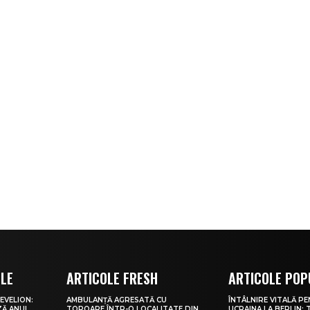
OLE
ARTICOLE FRESH
ARTICOLE POP
EVELION:
AMBULANȚĂ AGRESATĂ CU
ÎNTÂLNIRE VITALĂ P
AZĂ ANUL
TOPOARE ÎNTR-O LOCALITATE DIN
UCRAINA LA BERLIN: 