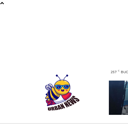
C
25.7
BUC