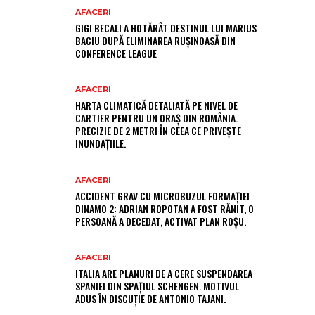
AFACERI
GIGI BECALI A HOTĂRÂT DESTINUL LUI MARIUS
BACIU DUPĂ ELIMINAREA RUȘINOASĂ DIN
CONFERENCE LEAGUE
AFACERI
HARTA CLIMATICĂ DETALIATĂ PE NIVEL DE
CARTIER PENTRU UN ORAȘ DIN ROMÂNIA.
PRECIZIE DE 2 METRI ÎN CEEA CE PRIVEȘTE
INUNDAȚIILE.
AFACERI
ACCIDENT GRAV CU MICROBUZUL FORMAȚIEI
DINAMO 2: ADRIAN ROPOTAN A FOST RĂNIT, O
PERSOANĂ A DECEDAT, ACTIVAT PLAN ROȘU.
AFACERI
ITALIA ARE PLANURI DE A CERE SUSPENDAREA
SPANIEI DIN SPAȚIUL SCHENGEN. MOTIVUL
ADUS ÎN DISCUȚIE DE ANTONIO TAJANI.