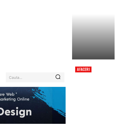
AFACERI
LEGEA INTEGRITĂȚII
Cauta...
2.0: NOUL PROIECT A
FOST APROBAT DE
CAMERA DEPUTAȚILOR
CU SUPORT COMUN
DIN PARTEA PSD ȘI
AUR.