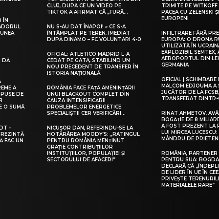
CLUJ, DUPĂ CE UN VIDEO PE
TRIMITE PE WITKOFF
TIKTOK A AFIRMAT CĂ „FURĂ…
PACEA CU ZELENSKI ȘI
EUROPENI
 ÎN
SADORUL
NU S-AU DAT ÎNAPOI! » CE S-A
IUNEA
ÎNTÂMPLAT PE TEREN, IMEDIAT
INFILTRARE FĂRĂ PR
DUPĂ DINAMO – FC VOLUNTARI 4-0
EUROPA: O DRONĂ R
UTILIZATĂ ÎN UCRAI
EXPLOZIBIL SEMTEX, 
OFICIAL: ATLETICO MADRID L-A
AEROPORTUL DIN LEI
I DĂ
CEDAT PE GATA, STABILIND UN
GERMANIA
NOU PRECEDENT DE TRANSFER ÎN
ISTORIA NAȚIONALĂ.
OFICIAL | SCHIMBARE
Ă
MALCOM EDJOUMA A 
REME A
ROMÂNIA FACE FAȚĂ AMENINȚĂRII
JUCĂTOR DE LA FCSB
MPUSE DE
UNUI BLACKOUT COMPLET DIN
TRANSFERAT DINTR-
I
CAUZA INTENSIFICĂRII
E O SUMĂ
PROBLEMELOR ENERGETICE.
SPECIALIȘTII CER VERIFICĂRI…
RINAT AHMETOV, AV
BOGĂȚIE DE 8 MILIAR
A FOST PREZENT LA 
DT –
NICUȘOR DAN, REFERINDU-SE LA
LUI MIRCEA LUCESCU:
 PREZINTĂ
HOTĂRÂREA MOODY’S: „RATINGUL
MÂNDRU DE PRIETEN
Ă FAC UN
PENTRU ROMÂNIA MENȚINUT
GRAȚIE CONTRIBUȚIILOR
INSTITUȚIILOR, POPULAȚIEI ȘI
ROMÂNIA, PARTENER
SECTORULUI DE AFACERI”
PENTRU SUA: BOGDA
DECLARĂ CĂ „ÎNDEPL
DE LIDER ÎN UE ÎN CEE
PRIVEȘTE TERENURILE
MATERIALELE RARE”